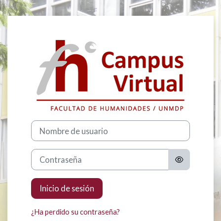
Salta al contenido principal
Iniciar sesión e
Nombre de usuario
Contraseña
Inicio de sesión
¿Ha perdido su contraseña?